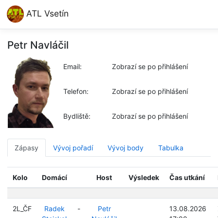
ATL Vsetín
Petr Navláčil
Email:
Zobrazí se po přihlášení
Telefon:
Zobrazí se po přihlášení
Bydliště:
Zobrazí se po přihlášení
Zápasy
Vývoj pořadí
Vývoj body
Tabulka
Kolo
Domácí
Host
Výsledek
Čas utkání
2L_ČF
Radek
-
Petr
13.08.2026