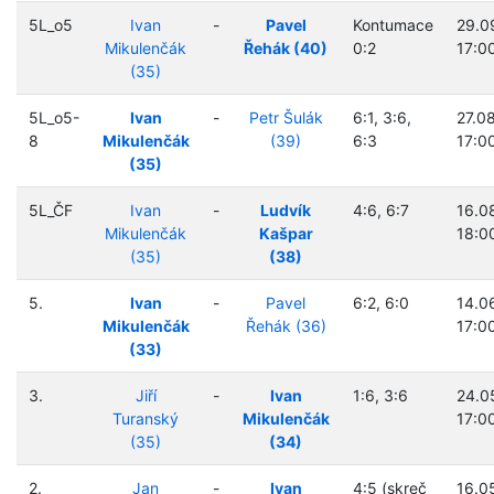
5L_o5
Ivan
-
Pavel
Kontumace
29.0
Mikulenčák
Řehák (40)
0:2
17:0
(35)
5L_o5-
Ivan
-
Petr Šulák
6:1, 3:6,
27.0
8
Mikulenčák
(39)
6:3
17:0
(35)
5L_ČF
Ivan
-
Ludvík
4:6, 6:7
16.0
Mikulenčák
Kašpar
18:0
(35)
(38)
5.
Ivan
-
Pavel
6:2, 6:0
14.0
Mikulenčák
Řehák (36)
17:0
(33)
3.
Jiří
-
Ivan
1:6, 3:6
24.0
Turanský
Mikulenčák
17:0
(35)
(34)
2.
Jan
-
Ivan
4:5 (skreč
16.0