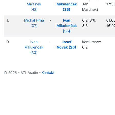
Martinek
Mikulenčák
Jan
17:3
(42)
(35)
Martinek)
1.
Michal Hrňa
-
Ivan
6:2, 3:6,
01.0
(37)
Mikulenčák
3:6
16:0
(35)
9.
Ivan
-
Josef
Kontumace
Mikulenčák
Novák (26)
0:2
(33)
© 2026 - ATL Vsetín -
Kontakt